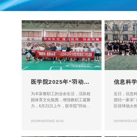
医学院2025年“羽动杏林，健康向未来”教职工羽毛球比赛圆满结束
为丰富教职工的业余生活，活跃校
近日，信息科
园体育文化氛围，增强教职工凝聚
团结一家亲”
力，6月21日上午，医学院“羽动杏
区排球场火
林，健康向未来”教职工羽毛球比赛
丽老师出席活
在中区田径馆成功举办，40余名教
场竞技，以
2025年06月26日 20:01
2025年05月14日 
职工参加了比赛。比赛期间，参赛
谊。比赛以“
选手们以昂扬的斗志投入到每一场
二”为宗旨，
比赛，展现了顽强拼搏的体育精神
离。赛场上