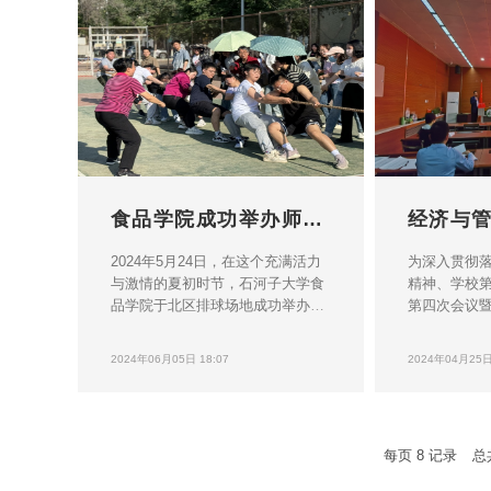
风貌。参赛选手们反应灵敏，跑位
力拼搏，既
灵活，娴熟的动作，精湛的打法，
杀，也有学
有力的挥拍，高难度的动作和默契
球、传球、
的配合，充分展现羽毛球的运动魅
众阵阵喝彩
力，每一次精准的击球都引来场边
欢呼不断。
观众的...
欢声笑语中圆.
食品学院成功举办师生拔河比赛
2024年5月24日，在这个充满活力
为深入贯彻
与激情的夏初时节，石河子大学食
精神、学校
品学院于北区排球场地成功举办师
第四次会议
生拔河比赛。本次比赛共有来自食
大会第四次
品学院的8个团队参赛，共同诠释
院工会工作
2024年06月05日 18:07
2024年04月25日 
了团结、拼搏与友谊的真谛。经过
娘家人、知心
多轮紧张刺激的角逐，畜产品加工
月24日，经
与质量安全控制中心的师生团队凭
税务总局石
借出色的实力和默契的配合，一路
总局石河子
每页
8
记录
总
过关斩将，最终荣获冠军。他们在
于东经楼43
初赛中与食品微生物与生物技术研
合所得年度