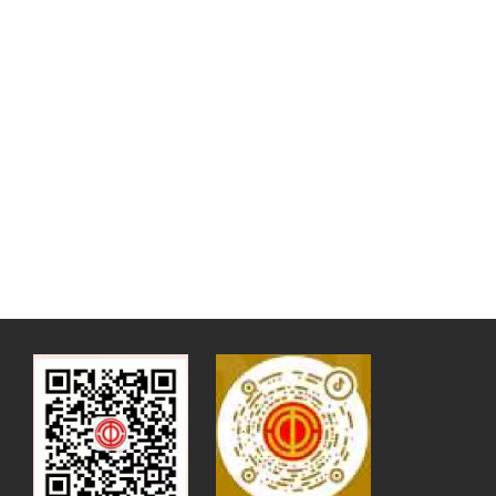
课教学展示活动一
等奖，并于2024年
获全国高校青年教
师教学竞赛思想政
治课专项组一等
奖，创造了兵团...