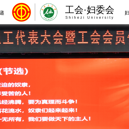
工会·妇委会
递
Shihezi University