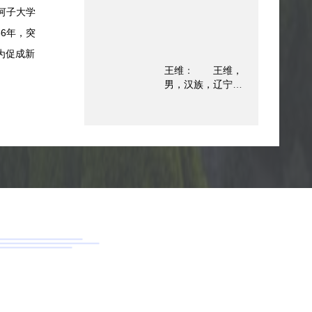
学院教授，主要从
中国农业工程学
石河子大学
事棉花分子遗传育
会、中国农业机械
种研究。她热爱教
6年，突
学会名誉理事长。
书育人事业，是
扎根边疆基层一线
为促成新
《作物育种学》国
连续从事农机研究
王维
：
王维，
家线下一流课程、
推广工作56年，突
男，汉族，辽宁盘
《种子科学与工
破了地膜植棉机械
锦人，中共党员。
程》一流专业建设
化技术关键，攻克
石河子大学马克思
点负责人，指导学
了滴灌技术大规模
主义学院博士研究
生多次在国家大赛
应用农机装备难
生。长期扎根边疆
获奖。主持国家科
题，研发了多项棉
思政教育一线，致
研项目6项，联合审
花生产机械化关键
力于兵团红色资源
定培育棉花新品种
技术与装备，为促
的教学转化与理论
12个，参试品系8
成新疆棉花生产两
创新。深度走访考
个。作为兵团科技
次飞跃提供了有力
察多个兵团师团，
特派员，帮助南疆
的农机装备支撑，
形成的思政课成果
少数民族地区棉农
为新疆棉...
入选国家“大思政
脱贫增收。被评
课”优质资源精品项
为“全国民族团结进
目，为兵团首批。
步模范个人”，兵团
在科研上参与国家
优秀党务工作者、
重大课题，教学上
巾帼建功标兵，入
蝉联兵团高校思政
选...