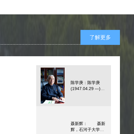
了解更多
→
陈学庚
：
陈学庚
(1947.04.29 —)，
男，汉族，江苏泰
兴人，中共党员。
中国工程院院士，
曾任新疆农垦科学
院农机所所长，现
聂新辉
：
聂新
任石河子大学研究
辉，石河子大学农
员、博士生导师，