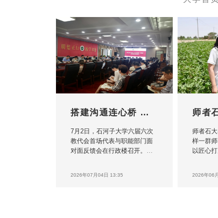
搭建沟通连心桥 办好教职工暖...
7月2日，石河子大学六届六次
师者石大
教代会首场代表与职能部门面
样一群师
对面反馈会在行政楼召开。校
以匠心打
党委副书记马春晖参会，人
沿，以创
事、教务、科研、后勤、将军
身服务，
2026年07月04日 13:35
2026年06月
山校区管委会等 10 个职能部门
地；他们
负责人，各学院工会主席、一
护成长…
线教职工代表齐聚现 场，面对
神，展现
面答复大家在教代会上提出的
采，学校