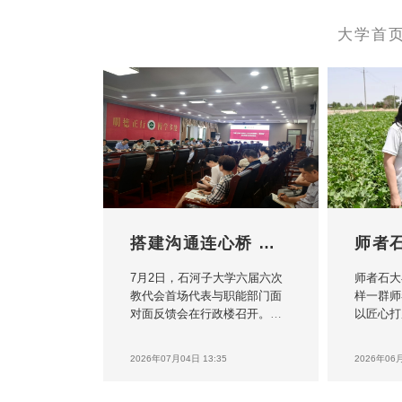
大学首
搭建沟通连心桥 办好教职工暖...
7月2日，石河子大学六届六次
师者石大
教代会首场代表与职能部门面
样一群师
对面反馈会在行政楼召开。校
以匠心打
党委副书记马春晖参会，人
沿，以创
事、教务、科研、后勤、将军
身服务，
2026年07月04日 13:35
2026年06月
山校区管委会等 10 个职能部门
地；他们
负责人，各学院工会主席、一
护成长…